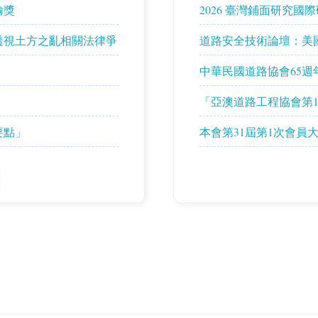
輸獎
2026 臺灣鋪面研究國
透視土方之亂相關法律爭
道路安全技術論壇：美
中華民國道路協會65週
「亞澳道路工程協會第1
14屆商業論壇」
要點」
本會第31屆第1次會員大