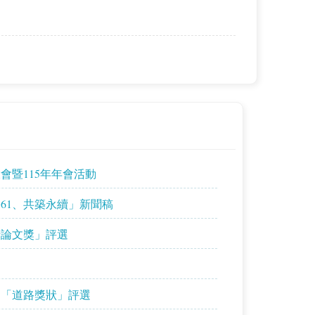
會暨115年年會活動
路61、共築永續」新聞稿
士論文獎」評選
選
、「道路獎狀」評選