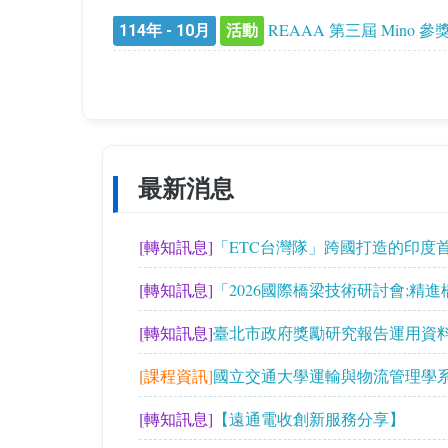
REAAA 第三屆 Mino 參
114年 - 10月
活動
最新消息
[轉知訊息]
「ETC台灣隊」跨國打造的印度
子收費系統已正式通車營運
[轉知訊息]
「2026國際橋梁技術研討會;精
練」
[轉知訊息]
臺北市政府獎勵研究報告運用資
[課程資訊]
國立交通大學運輸與物流管理學
碩士學分班」115學年度第一學期招生
[轉知訊息]
【遠通電收創新服務分享】